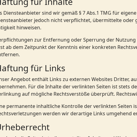
aftung für Inhalte
ls Diensteanbieter sind wir gemäß § 7 Abs.1 TMG für eigene 
iensteanbieter jedoch nicht verpflichtet, übermittelte od
tigkeit hinweisen.
erpflichtungen zur Entfernung oder Sperrung der Nutzung 
rst ab dem Zeitpunkt der Kenntnis einer konkreten Rechts
ntfernen.
aftung für Links
nser Angebot enthält Links zu externen Websites Dritter, a
bernehmen. Für die Inhalte der verlinkten Seiten ist stets d
erlinkung auf mögliche Rechtsverstöße überprüft. Rechtswi
ine permanente inhaltliche Kontrolle der verlinkten Seiten
echtsverletzungen werden wir derartige Links umgehend e
rheberrecht