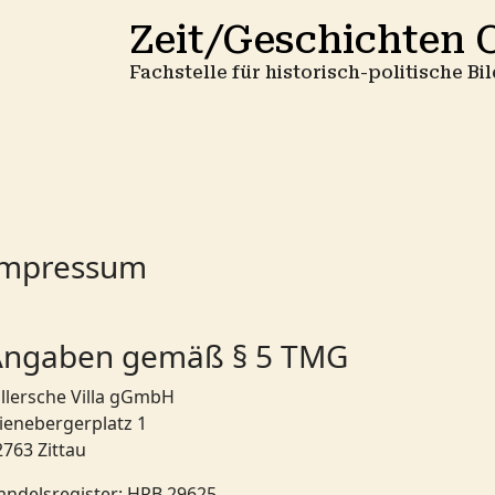
Zeit/Geschichten O
Fachstelle für historisch-politische B
Impressum
Angaben gemäß § 5 TMG
illersche Villa gGmbH
lienebergerplatz 1
2763 Zittau
andelsregister: HRB 29625