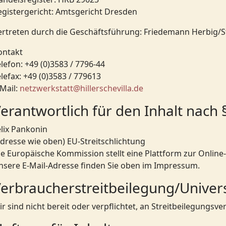
egistergericht: Amtsgericht Dresden
ertreten durch die Geschäftsführung: Friedemann Herbig/S
ontakt
lefon: +49 (0)3583 / 7796-44
lefax: +49 (0)3583 / 779613
-Mail:
netzwerkstatt@hillerschevilla.de
erantwortlich für den Inhalt nach 
elix Pankonin
Adresse wie oben) EU-Streitschlichtung
ie Europäische Kommission stellt eine Plattform zur Online-
nsere E-Mail-Adresse finden Sie oben im Impressum.
erbraucher­streit­beilegung/Universa
ir sind nicht bereit oder verpflichtet, an Streitbeilegungs