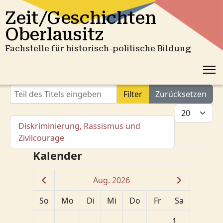
Zeit/Geschichten
Oberlausitz
Fachstelle für historisch-politische Bildung
Teil des Titels eingeben
Filter
Zurücksetzen
Anzeige #
Diskriminierung, Rassismus und
Zivilcourage
Kalender
Aug. 2026
So
Mo
Di
Mi
Do
Fr
Sa
1