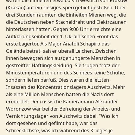
waren die Einheiten etwa 60 Km westlich von Kraków
(Krakau) auf ein riesiges Sperrgebiet gestoßen. Über
drei Stunden räumten die Einheiten Mienen weg, die
die Deutschen neben Stacheldraht und Elektrzäunen
hinterlassen hatten. Gegen 9:00 Uhr erreichte eine
Aufklärungseinheit der 1. Ukrainischen Front das
erste Lagertor. Als Major Anatoli Schapiro das
Gelände betrat, sah er überall Leichen. Zwischen
ihnen bewegten sich ausgehungerte Menschen in
gestreifter Häftlingskleidung. Sie trugen trotz der
Minustemperaturen und des Schnees keine Schuhe,
sondern liefen barfuß. Dies waren die letzten
Insassen des Konzentrationslagers Auschwitz. Mehr
als eine Million Menschen hatten die Nazis dort
ermordet. Der russische Kameramann Alexander
Woronzow war bei der Befreiung der Arbeits- und
Vernichtungslager von Auschwitz dabei. "Was ich
dort gesehen und gefilmt habe, war das
Schrecklichste, was ich während des Krieges je